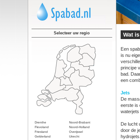
Selecteer uw regio
Wat i
Een spaba
is nu eig
verschill
principe 
bad. Daar
een combi
Jets
De massag
eerste is
waterjets
Drenthe
Noord-Brabant
De lucht 
Flevoland
Noord-Holland
door de je
Friesland
Overijssel
hydrojets
Gelderland
Utrecht