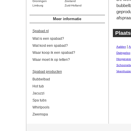
Groningen
Zeeland
bubbelb
Limburg
Zuid-Holland
geprodu
afspraa
Meer informatie
Spabad.nl
Plaats
Wat is een spabad?
Wat kost een spabad?
|
Aalden
A
Waar koop ik een spabad?
Dwingeloo
Hoogevee
Waar moet ik op letten?
Schooneb
Spabad producten
Veenhuize
Bubbelbad
Hot tub
Jacuzzi
Spa tubs
Whirlpools
Zwemspa