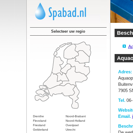
Selecteer uw regio
Besch
Aq
Aquao
Adres:
Aquaop
Buitenv
7905 S
Tel.
06-
Websit
Email.
Drenthe
Noord-Brabant
Flevoland
Noord-Holland
Friesland
Overijssel
Beschri
Gelderland
Utrecht
De werk