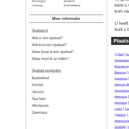
Groningen
Zeeland
kiest u
Limburg
Zuid-Holland
kom naa
Meer informatie
U heeft
kunt u b
Spabad.nl
Wat is een spabad?
Plaats
Wat kost een spabad?
Waar koop ik een spabad?
|
'T Veld
A
Waar moet ik op letten?
Amsterda
Baambrug
Spabad producten
|
Blaricum
Bubbelbad
Castricum
Hot tub
Driehuis N
Grootebro
Jacuzzi
Hilversum
Spa tubs
Ilpendam
Whirlpools
|
Laren
La
Zwemspa
|
|
Marken
Nederhors
|
Graftdijk