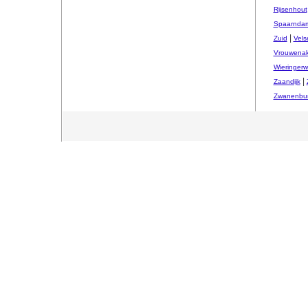
Rijsenhout
Spaarnda
|
Zuid
Vels
Vrouwenak
Wieringerw
|
Zaandijk
Zwanenbu