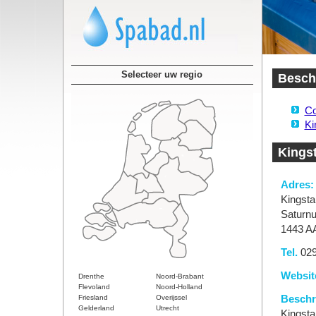
Selecteer uw regio
Besch
Co
Ki
Kings
Adres:
Kingsta
Saturnu
1443 A
Tel.
029
Websit
Drenthe
Noord-Brabant
Flevoland
Noord-Holland
Friesland
Overijssel
Beschri
Gelderland
Utrecht
Kingsta