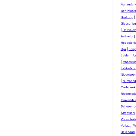
Aarlander
Benthuize
|
Boskoop
Giessenbu
|
Hardinxv
|
Ambacht
Hoogblokl
|
Rijn
Krim
|
Leiden
L
|
Maasslui
Lekkerlan
Nieuwpoor
|
Numansd
Ouderkerk 
Ridderkerk
Gravendee
Schoonho
Streefkerk
Voorschot
|
Verlaat
W
Beijerland