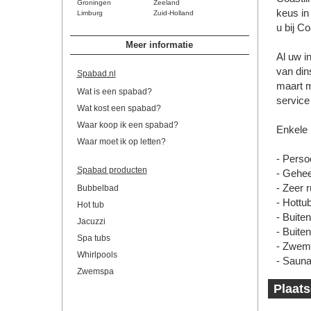
Groningen
Zeeland
keus in
Limburg
Zuid-Holland
u bij C
Meer informatie
Al uw i
van din
Spabad.nl
maart m
Wat is een spabad?
service
Wat kost een spabad?
Waar koop ik een spabad?
Enkele
Waar moet ik op letten?
- Persoo
Spabad producten
- Gehee
- Zeer 
Bubbelbad
- Hottu
Hot tub
- Buite
Jacuzzi
- Buite
Spa tubs
- Zwem
Whirlpools
- Sauna
Zwemspa
Plaats