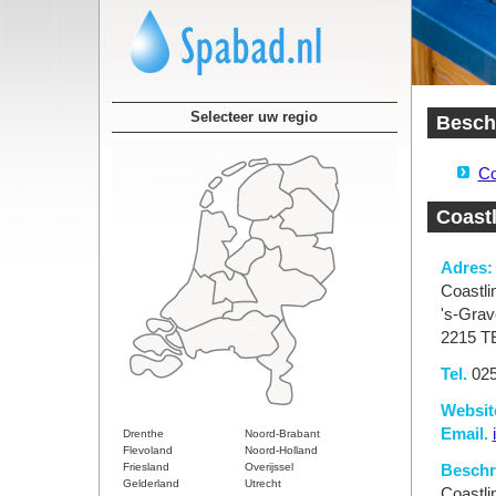
Selecteer uw regio
Beschi
Co
Coastl
Adres:
Coastli
's-Gra
2215 T
Tel.
025
Websit
Email.
Drenthe
Noord-Brabant
Flevoland
Noord-Holland
Friesland
Overijssel
Beschri
Gelderland
Utrecht
Coastli