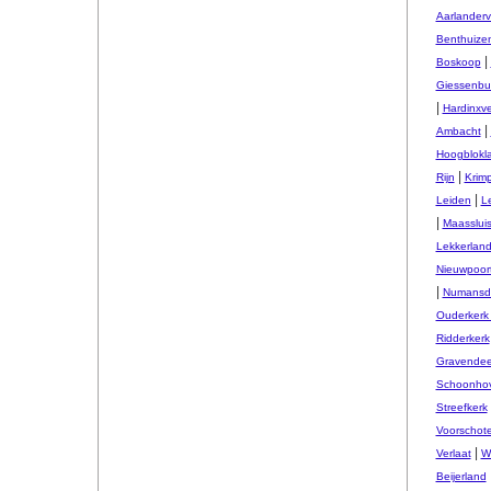
Aarlander
Benthuize
|
Boskoop
Giessenbu
|
Hardinxv
|
Ambacht
Hoogblokl
|
Rijn
Krim
|
Leiden
L
|
Maasslui
Lekkerlan
Nieuwpoor
|
Numansd
Ouderkerk 
Ridderkerk
Gravendee
Schoonho
Streefkerk
Voorschot
|
Verlaat
W
Beijerland