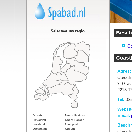
Selecteer uw regio
Beschi
Co
Coastl
Adres:
Coastli
's-Gra
2215 T
Tel.
025
Websit
Email.
Drenthe
Noord-Brabant
Flevoland
Noord-Holland
Friesland
Overijssel
Beschri
Gelderland
Utrecht
Coastli