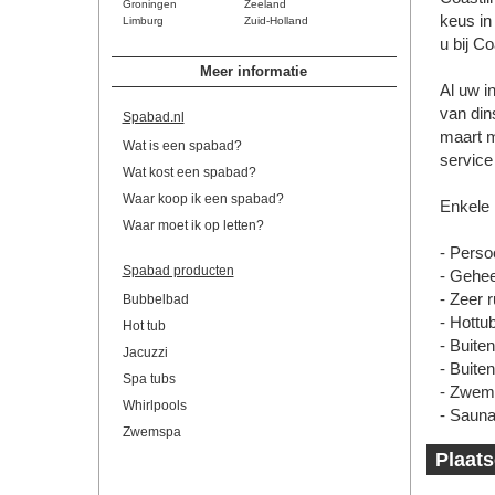
Groningen
Zeeland
keus in
Limburg
Zuid-Holland
u bij C
Meer informatie
Al uw i
van din
Spabad.nl
maart m
Wat is een spabad?
service
Wat kost een spabad?
Waar koop ik een spabad?
Enkele
Waar moet ik op letten?
- Persoo
Spabad producten
- Gehee
- Zeer 
Bubbelbad
- Hottu
Hot tub
- Buite
Jacuzzi
- Buite
Spa tubs
- Zwem
Whirlpools
- Sauna
Zwemspa
Plaats