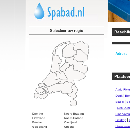
Selecteer uw regio
Beschik
Adres:
Plaatse
Aarle-Rixte
|
Donk
Ber
|
Bladel
Bo
|
Den Dun
Drenthe
Noord-Brabant
Eindhoven
Flevoland
Noord-Holland
|
Geldrop
Friesland
Overijssel
Heerewaa
Gelderland
Utrecht