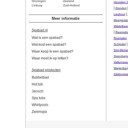
Groningen
Zeeland
Heusden 
Limburg
Zuid-Holland
|
Klundert
|
Lieshout
Meer informatie
Moergeste
Middelbee
Spabad.nl
|
Raamsdo
Wat is een spabad?
Rosmalen
Wat kost een spabad?
Schijndel
Sint-Michie
Waar koop ik een spabad?
Steenberg
Waar moet ik op letten?
Valkenswa
Wagenber
Spabad producten
Zaltbomme
Bubbelbad
Hot tub
Jacuzzi
Spa tubs
Whirlpools
Zwemspa