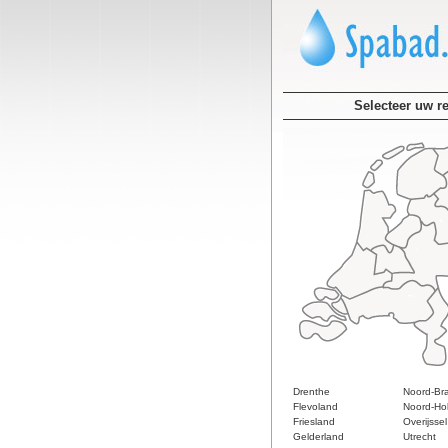
Selecteer uw r
Drenthe
Noord-Br
Flevoland
Noord-Ho
Friesland
Overijssel
Gelderland
Utrecht