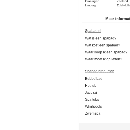
Groningen
Zeeland
Limburg
Zuid-Holl
Meer informat
Spabad.nl
Wat is een spabad?
Wat kost een spabad?
Waar koop ik een spabad?
Waar moet ik op letten?
Spabad producten
Bubbelbad
Hot tub
Jacuzzi
Spa tubs
Whirlpools
Zwemspa