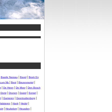
|
|
|
Baarle Nassau
Bavel
Beek En
|
|
|
licum Nb
Best
Biezenmortel
|
|
|
m
De Heen
De Moer
Den Bosch
|
|
|
|
|
Dorst
Drunen
Duizel
Eersel
|
|
|
t
Gameren
Geertruidenberg
|
|
|
Halsteren
Hank
Hedel
|
|
|
irt
Heukelom
Heusden