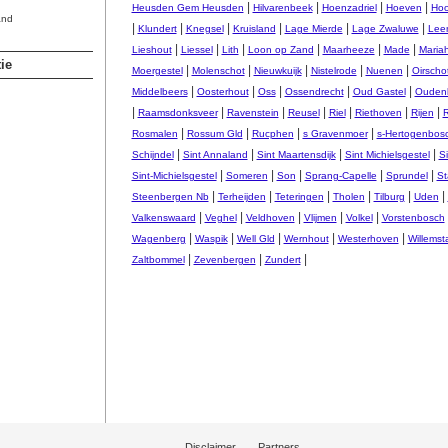
|
|
|
|
Heusden Gem Heusden
Hilvarenbeek
Hoenzadriel
Hoeven
Hoo
and
|
|
|
|
|
|
Klundert
Knegsel
Kruisland
Lage Mierde
Lage Zwaluwe
Lee
|
|
|
|
|
|
Lieshout
Liessel
Lith
Loon op Zand
Maarheeze
Made
Maria
ie
|
|
|
|
|
Moergestel
Molenschot
Nieuwkuijk
Nistelrode
Nuenen
Oirscho
|
|
|
|
|
Middelbeers
Oosterhout
Oss
Ossendrecht
Oud Gastel
Ouden
|
|
|
|
|
|
|
Raamsdonksveer
Ravenstein
Reusel
Riel
Riethoven
Rijen
R
|
|
|
|
Rosmalen
Rossum Gld
Rucphen
s Gravenmoer
s-Hertogenbos
|
|
|
|
Schijndel
Sint Annaland
Sint Maartensdijk
Sint Michielsgestel
S
|
|
|
|
|
Sint-Michielsgestel
Someren
Son
Sprang-Capelle
Sprundel
St
|
|
|
|
|
|
Steenbergen Nb
Terheijden
Teteringen
Tholen
Tilburg
Uden
|
|
|
|
|
Valkenswaard
Veghel
Veldhoven
Vlijmen
Volkel
Vorstenbosch
|
|
|
|
|
Wagenberg
Waspik
Well Gld
Wernhout
Westerhoven
Willemst
|
|
|
Zaltbommel
Zevenbergen
Zundert
Disclaimer
Partners